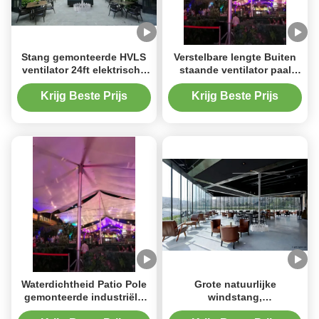
Stang gemonteerde HVLS
Verstelbare lengte Buiten
ventilator 24ft elektrische
staande ventilator paal
lage geluid grote
gemonteerd Hvls ventilator
buitenventilator voor
24 ft diameter
Krijg Beste Prijs
Krijg Beste Prijs
vierkant
Waterdichtheid Patio Pole
Grote natuurlijke
gemonteerde industriële
windstang,
ventilatoren met
buitenventilator,