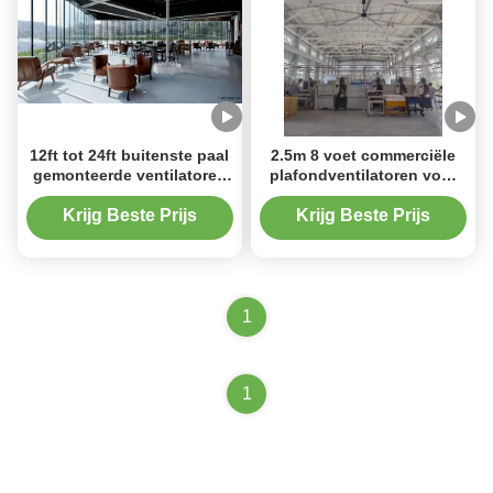
12ft tot 24ft buitenste paal
2.5m 8 voet commerciële
gemonteerde ventilatoren
plafondventilatoren voor
staande patio ventilator
sportscholen Verbeterde
met SEW motor
luchtcirculatie
Krijg Beste Prijs
Krijg Beste Prijs
1
1