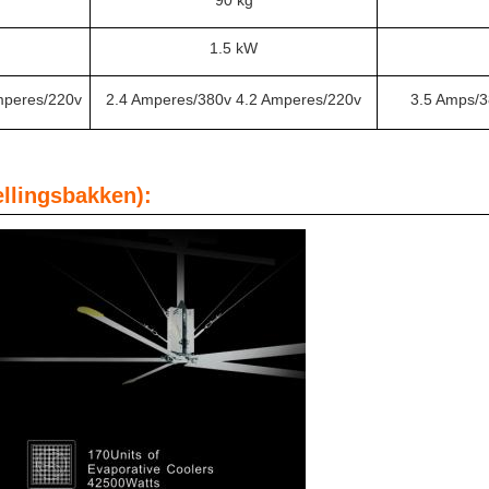
90 kg
1.5 kW
mperes/220v
2.4 Amperes/380v 4.2 Amperes/220v
3.5 Amps/3
llingsbakken):