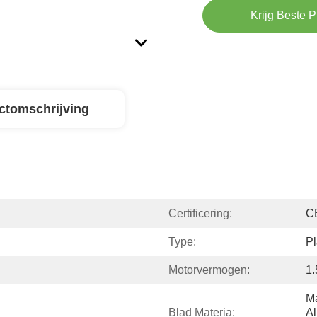
Krijg Beste P
ctomschrijving
Certificering:
C
Type:
Pl
Motorvermogen:
1
Ma
Blad Materia:
Al