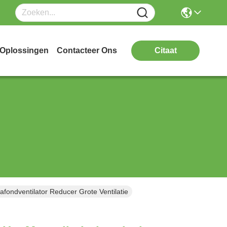
Oplossingen
Contacteer Ons
Citaat
afondventilator Reducer Grote Ventilatie