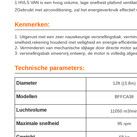
1.HVLS VAN is een hoog volume, lage snelheid plafond ventilator 
2Gebruikt met airconditioning, zal het energieverbruik effectie
Kenmerken:
1. Uitgerust met een zeer nauwkeurige versnellingsbak, vermind
snelheid,rekening houdend met veiligheid en energie-efficiëntie
2- Verminderen van mechanische slijtage door directe motor a
3. versnellingsbak smeervrij ontwerp, de motor is volledig afges
Technische parameters:
Diameter
12ft ((3.8m)
Modellen
BFFCA38
Luchtvolume
11050 m3/mi
Maximale snelheid
95 rpm
Gewicht