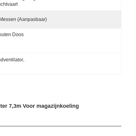
chtvaart
 Messen (aanpasbaar)
outen Doos
dventilator
, 
eter 7,3m Voor magazijnkoeling