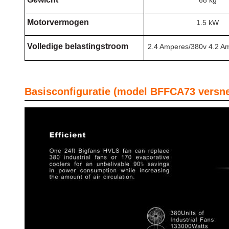
68 kg
Motorvermogen
1.5 kW
Volledige belastingstroom
2.4 Amperes/380v 4.2 A
Basisconfiguratie (model BFFCA73 versne