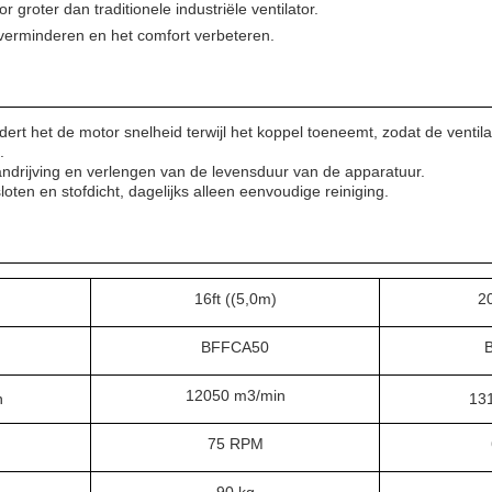
groter dan traditionele industriële ventilator.
f verminderen en het comfort verbeteren.
ert het de motor snelheid terwijl het koppel toeneemt, zodat de venti
.
andrijving en verlengen van de levensduur van de apparatuur.
loten en stofdicht, dagelijks alleen eenvoudige reiniging.
16ft ((5,0m)
20
BFFCA50
12050 m3/min
n
13
75 RPM