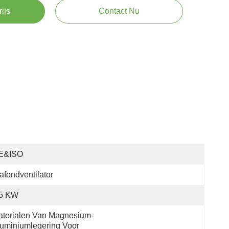
rijs
Contact Nu
E&ISO
afondventilator
.5 KW
terialen Van Magnesium-
uminiumlegering Voor 