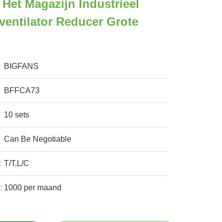
 Het Magazijn Industrieel
entilator Reducer Grote
BIGFANS
BFFCA73
10 sets
Can Be Negotiable
:
T/T,L/C
:
1000 per maand