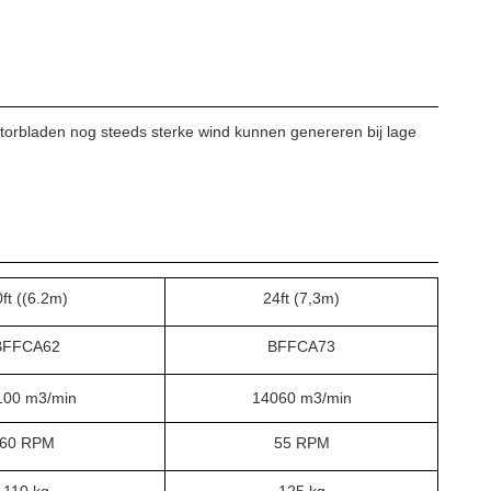
latorbladen nog steeds sterke wind kunnen genereren bij lage
ft ((6.2m)
24ft (7,3m)
BFFCA62
BFFCA73
100 m3/min
14060 m3/min
60 RPM
55 RPM