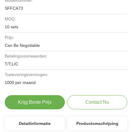
Modelnummer:
SFFCA73
MOQ:
10 sets
Prijs:
Can Be Negotiable
Betalingsvoorwaarden:
T/T,L/C
Toeleveringsvermogen:
1000 per maand
Krijg Beste Prijs
Contact Nu
Detailinformatie
Productomschrijving