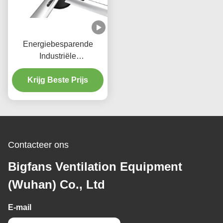
Energiebesparende
Industriële
Plafondventilator voor
Fabriekswerkplaatsen
Krijg Beste Prijs
Ventilatieventilator
220/380V
Contacteer ons
Bigfans Ventilation Equipment
(Wuhan) Co., Ltd
E-mail