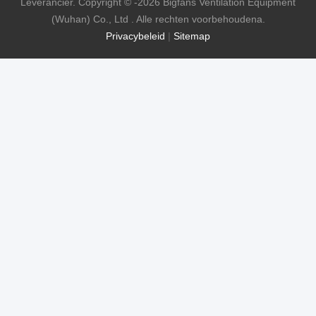
Leverancier. Copyright © -2026 Bigfans Ventilation Equipment
(Wuhan) Co., Ltd . Alle rechten voorbehoudena.
Privacybeleid
|
Sitemap