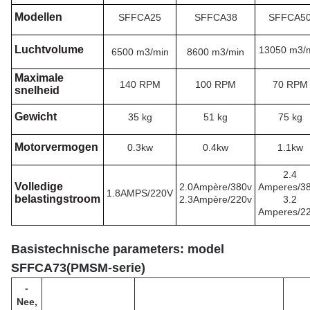
Modellen
SFFCA25
SFFCA38
SFFCA5
Luchtvolume
13050 m3/
6500 m3/min
8600 m3/min
Maximale
140 RPM
100 RPM
70 RPM
snelheid
Gewicht
35 kg
51 kg
75 kg
Motorvermogen
0.3kw
0.4kw
1.1kw
2.4
Volledige
2.0Ampère/380v
Amperes/3
1.8AMPS/220V
belastingstroom
2.3Ampère/220v
3.2
Amperes/2
Basistechnische parameters: model
SFFCA73
(
PMSM-serie
)
-
Nee,