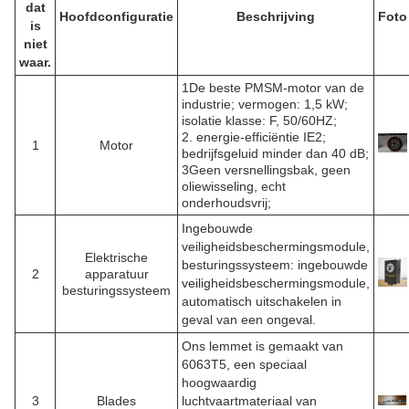
dat
Hoofdconfiguratie
Beschrijving
Foto
is
niet
waar.
1De beste PMSM-motor van de
industrie; vermogen: 1,5 kW;
isolatie klasse: F, 50/60HZ;
2. energie-efficiëntie IE2;
1
Motor
bedrijfsgeluid minder dan 40 dB;
3Geen versnellingsbak, geen
oliewisseling, echt
onderhoudsvrij;
Ingebouwde
veiligheidsbeschermingsmodule,
Elektrische
besturingssysteem: ingebouwde
2
apparatuur
veiligheidsbeschermingsmodule,
besturingssysteem
automatisch uitschakelen in
geval van een ongeval.
Ons lemmet is gemaakt van
6063T5, een speciaal
hoogwaardig
3
Blades
luchtvaartmateriaal van