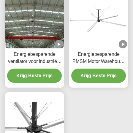
Energiebesparende
Energiebesparende
ventilator voor industriële
PMSM Motor Warehouse
ventilatie en koeling in
Gebruikte reusachtige
Krijg Beste Prijs
fabrieken
Krijg Beste Prijs
industriële HVLS
ventilator