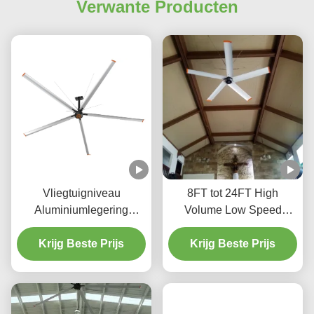
Verwante Producten
Vliegtuigniveau
8FT tot 24FT High
Aluminiumlegering
Volume Low Speed
Bladen Industriële HVLS
Ventilator voor Gymzalen
Krijg Beste Prijs
Plafondventilator
& Logistieke Centra
Krijg Beste Prijs