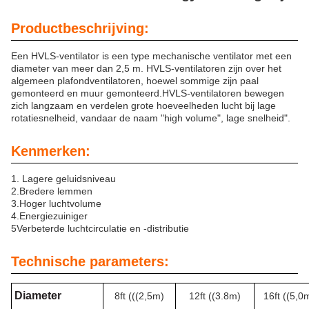
Productbeschrijving:
Een HVLS-ventilator is een type mechanische ventilator met een
diameter van meer dan 2,5 m. HVLS-ventilatoren zijn over het
algemeen plafondventilatoren, hoewel sommige zijn paal
gemonteerd en muur gemonteerd.HVLS-ventilatoren bewegen
zich langzaam en verdelen grote hoeveelheden lucht bij lage
rotatiesnelheid, vandaar de naam "high volume", lage snelheid".
Kenmerken:
1. Lagere geluidsniveau
2.
Bredere lemmen
3.
Hoger luchtvolume
4.
Energiezuiniger
5Verbeterde luchtcirculatie en -distributie
Technische parameters:
Diameter
8ft (((2,5m)
12ft ((3.8m)
16ft ((5,0