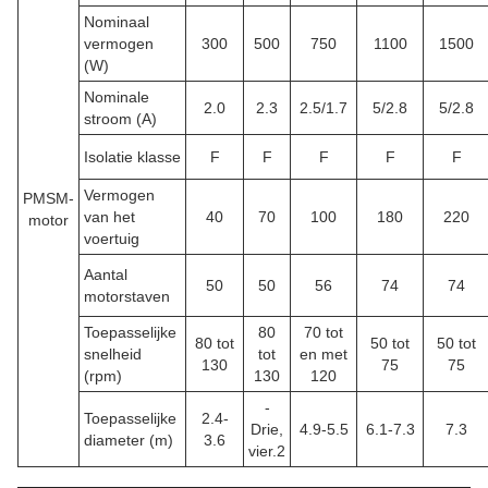
Nominaal
vermogen
300
500
750
1100
1500
(W)
Nominale
2.0
2.3
2.5/1.7
5/2.8
5/2.8
stroom (A)
Isolatie klasse
F
F
F
F
F
Vermogen
PMSM-
van het
40
70
100
180
220
motor
voertuig
Aantal
50
50
56
74
74
motorstaven
Toepasselijke
80
70 tot
80 tot
50 tot
50 tot
snelheid
tot
en met
130
75
75
(rpm)
130
120
-
Toepasselijke
2.4-
Drie,
4.9-5.5
6.1-7.3
7.3
diameter (m)
3.6
vier.2