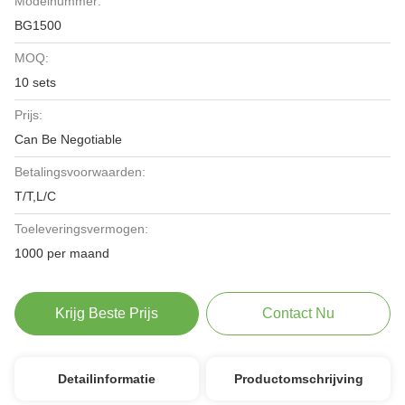
Modelnummer:
BG1500
MOQ:
10 sets
Prijs:
Can Be Negotiable
Betalingsvoorwaarden:
T/T,L/C
Toeleveringsvermogen:
1000 per maand
Krijg Beste Prijs
Contact Nu
Detailinformatie
Productomschrijving