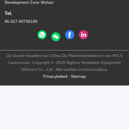
Development Zone Wuhan
Tel.
86-027-60706188
De Goede Kwaliteit van China De Plafondventilatoren van HVLS
Leverancier. Copyright © -2026 Bigfans Ventilation Equipment
(Wuhan) Co., Ltd . Alle rechten voorbehoudena.
Privacybeleid
|
Sitemap