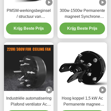
PMSM-werkingsbeginsel
300w-1500w Permanente
/ structuur van
magneet Synchrone
permanente magneet
motor PMSM Control
synchrone motor 40dB
Krijg Beste Prijs
Plafond ventilator motor
Krijg Beste Prijs
Industriële automatisering
Hoog koppel 1,5 kW Ac
Plafond ventilator Ac
Permanente magneet
motor 1.5kw Low
Synchrone motor Breed