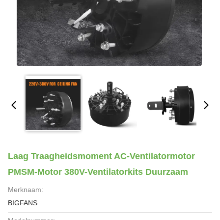
Laag Traagheidsmoment AC-Ventilatormotor
PMSM-Motor 380V-Ventilatorkits Duurzaam
Merknaam:
BIGFANS