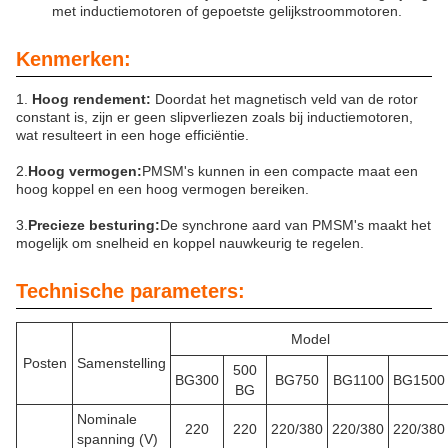
met inductiemotoren of gepoetste gelijkstroommotoren.
Kenmerken:
1.
Hoog rendement:
Doordat het magnetisch veld van de rotor
constant is, zijn er geen slipverliezen zoals bij inductiemotoren,
wat resulteert in een hoge efficiëntie.
2.
Hoog vermogen:
PMSM's kunnen in een compacte maat een
hoog koppel en een hoog vermogen bereiken.
3.
Precieze besturing:
De synchrone aard van PMSM's maakt het
mogelijk om snelheid en koppel nauwkeurig te regelen.
Technische parameters:
Model
Posten
Samenstelling
500
BG300
BG750
BG1100
BG1500
BG
Nominale
220
220
220/380
220/380
220/380
spanning (V)