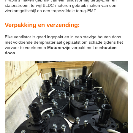
PMSM's maken gebruik van een sinusvormig terug-EMF en
statorstroom, terwijl BLDC-motoren gebruik maken van een
vierkantgolfschijf en een trapezoïdale terug-EMF.
Verpakking en verzending:
Elke ventilator is goed ingepakt en in een stevige houten doos
met voldoende dempmateriaal geplaatst om schade tijdens het
vervoer te voorkomen.
Motoren
zijn verpakt met een
houten
doos
.