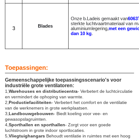
Onze b.
Lade
is gemaakt van
6063
sterkte luchtvaartmateriaal van 
Blades
3
aluminiumlegering,
met een gewic
dan 10 kg
.
Toepassingen:
Gemeenschappelijke toepassingsscenario's voor
industriële grote ventilatoren:
1,
Warehouses en distributiecentra
- Verbetert de luchtcirculatie
en vermindert de ophoping van warmte.
2,
Productiefaciliteiten
- Verbetert het comfort en de ventilatie
van de werknemers in grote werkplaatsen.
3,
Landbouwgebouwen
- Biedt koeling voor vee- en
gewasopslagruimten.
4,
Sporthallen en sporthallen
- Zorgt voor een goede
luchtstroom in grote indoor sportlocaties.
5,
Vliegtuighangars
️ Behoudt ventilatie in ruimtes met een hoog