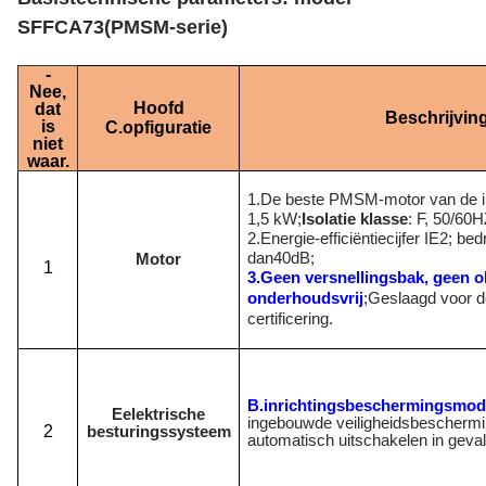
SFFCA73
(
PMSM-serie
)
-
Nee,
Hoofd
dat
Beschrijvin
is
C.
opfiguratie
niet
waar.
1.
De beste PMSM-motor van de i
1,5 kW;
Isolatie klasse
: F, 50/60H
2.
Energie-efficiëntiecijfer IE2; bedr
dan
40
dB;
Motor
1
3.
Geen versnellingsbak, geen ol
onderhoudsvrij
;
Geslaagd voor 
certificering.
B.
inrichtingsbeschermingsmod
E
elektrische
ingebouwde veiligheidsbescherm
2
besturingssysteem
automatisch uitschakelen in geva