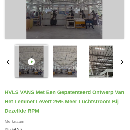
HVLS VANS Met Een Gepatenteerd Ontwerp Van
Het Lemmet Levert 25% Meer Luchtstroom Bij
Dezelfde RPM
Merknaam:
BIGFANS