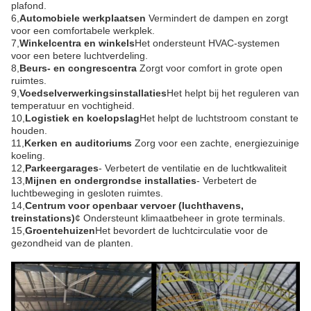
plafond.
6,
Automobiele werkplaatsen
️ Vermindert de dampen en zorgt
voor een comfortabele werkplek.
7,
Winkelcentra en winkels
Het ondersteunt HVAC-systemen
voor een betere luchtverdeling.
8,
Beurs- en congrescentra
️ Zorgt voor comfort in grote open
ruimtes.
9,
Voedselverwerkingsinstallaties
Het helpt bij het reguleren van
temperatuur en vochtigheid.
10,
Logistiek en koelopslag
Het helpt de luchtstroom constant te
houden.
11,
Kerken en auditoriums
️ Zorg voor een zachte, energiezuinige
koeling.
12,
Parkeergarages
- Verbetert de ventilatie en de luchtkwaliteit
13,
Mijnen en ondergrondse installaties
- Verbetert de
luchtbeweging in gesloten ruimtes.
14,
Centrum voor openbaar vervoer (luchthavens,
treinstations)
¢ Ondersteunt klimaatbeheer in grote terminals.
15,
Groentehuizen
Het bevordert de luchtcirculatie voor de
gezondheid van de planten.