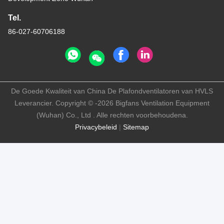
Tel.
86-027-60706188
De Goede Kwaliteit van China De Plafondventilatoren van HVLS
Leverancier. Copyright © -2026 Bigfans Ventilation Equipment
(Wuhan) Co., Ltd . Alle rechten voorbehoudena.
Privacybeleid
|
Sitemap