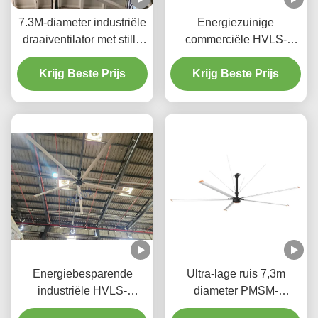
7.3M-diameter industriële
Energiezuinige
draaiventilator met stille
commerciële HVLS-
werking voor
ventilator voor het hele
automobielwerkplaatsen
Krijg Beste Prijs
Krijg Beste Prijs
jaar door
temperatuurregeling en
kostenbesparing
Energiebesparende
Ultra-lage ruis 7,3m
industriële HVLS-
diameter PMSM-
ventilator met
technologie Industriële