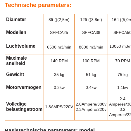
Technische parameters:
Diameter
8ft (((2,5m)
12ft ((3.8m)
16ft ((5,0
Modellen
SFFCA25
SFFCA38
SFFCA5
Luchtvolume
13050 m3
/
6500 m3
/min
8600 m3
/min
Maximale
140 RPM
100 RPM
70 RPM
snelheid
Gewicht
35 kg
51 kg
75 kg
Motorvermogen
0.3kw
0.4kw
1.1kw
2.4
Volledige
2.0Ampère/380v
Amperes/3
1.8AMPS/220V
belastingstroom
2.3Ampère/220v
3.2
Amperes/2
Basistechnische parameters: model