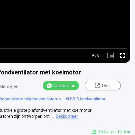
Video
Auto
Picture-
Fullscre
in-
Picture
fondventilator met koelmotor
Contact nu
Deel
 Meningen
 hoogvolume plafondventilatoren
#
HVLS koelventilator
ustriële grote plafondventilator met koelmotor
toren zijn ontworpen om ....
Bekijk meer
Verlaat een Bericht