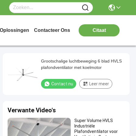
Oplossingen
Contacteer Ons
Citaat
Grootschalige luchtbeweging 6 blad HVLS
plafondventilator met koelmotor
Contact nu
Leer meer
Verwante Video's
Super Volume HVLS
Industriële
Plafondventilator voor