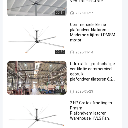
Ventilatie in Grote
Ruimtes Duurzame
Motor Kerncomponenten
industriële plafondventilatoren
00:14
2026-01-27
Commerciële kleine
plafondventilatoren
Moderne stijl met PMSM-
motor
Kleine plafondventilatoren
00:32
2025-11-14
en
Ultra stille grootschalige
ventilatie commercieel
gebruik
plafondventilatoren 6,2m
20ft
commerciële plafondventilator
00:10
2025-05-23
en
2 HP Grote afmetingen
Pmsm
Plafondventilatoren
Warehouse HVLS Fan
220V