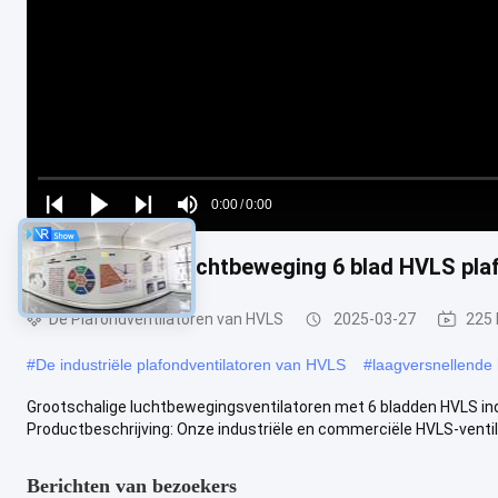
Loaded
:
0%
0:00
/
0:00
Play
Play
Play
Mute
Current
Duration
next
next
Grootschalige luchtbeweging 6 blad HVLS pla
Time
De Plafondventilatoren van HVLS
2025-03-27
225
#
De industriële plafondventilatoren van HVLS
#
laagversnellende
Grootschalige luchtbewegingsventilatoren met 6 bladden HVLS ind
Productbeschrijving: Onze industriële en commerciële HVLS-ventila
Berichten van bezoekers