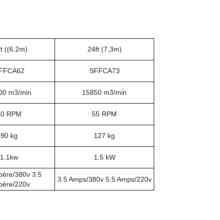
t ((6.2m)
24ft (7,3m)
FFCA62
SFFCA73
00 m3
/min
15850 m3
/min
60 RPM
55 RPM
90 kg
127 kg
1.1kw
1.5 kW
père/380v 3,5
3.5 Amps/380v 5.5 Amps/220v
ère/220v