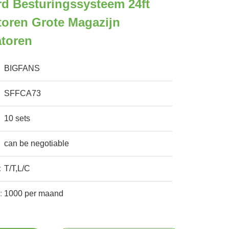
rd Besturingssysteem 24ft
oren Grote Magazijn
atoren
BIGFANS
SFFCA73
10 sets
can be negotiable
:
T/T,L/C
:
1000 per maand