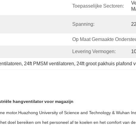
Ve
Toepasselijke Sectoren:
Ma
Spanning:
2
Op Maat Gemaakte Ondersteu
Levering Vermogen:
1
ntilatoren
, 
24ft PMSM ventilatoren
, 
24ft groot pakhuis plafond v
riële hangventilator voor magazijn
motor.Huazhong University of Science and Technology & Wuhan Instit
n, het doel bereiken om het personeel af te koelen en het comfort van d