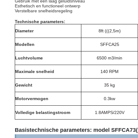
Gebruik met een laag geluidsniveau
Esthetisch en functioneel ontwerp
Verstelbare snelheidsregeling
Technische parameters:
Diameter
8ft (((2,5m)
Modellen
SFFCA25
Luchtvolume
6500 m3
/min
Maximale snelheid
140 RPM
Gewicht
35 kg
Motorvermogen
0.3kw
Volledige belastingstroom
1.8AMPS/220V
Basistechnische parameters: model SFFCA73
(