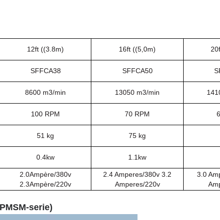
12ft ((3.8m)
16ft ((5,0m)
20f
SFFCA38
SFFCA50
S
8600 m3
/min
13050 m3
/min
141
100 RPM
70 RPM
51 kg
75 kg
0.4kw
1.1kw
2.0Ampère/380v
2.4 Amperes/380v 3.2
3.0 Am
2.3Ampère/220v
Amperes/220v
Amp
PMSM-serie
)