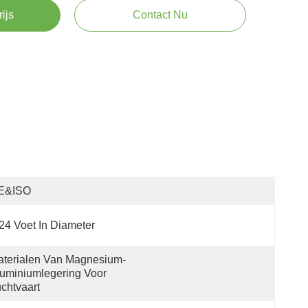
rijs
Contact Nu
E&ISO
24 Voet In Diameter
terialen Van Magnesium-
uminiumlegering Voor 
chtvaart