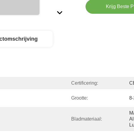
Krijg Beste P
ctomschrijving
Certificering:
C
Grootte:
8-
Ma
Bladmateriaal:
Al
Lu